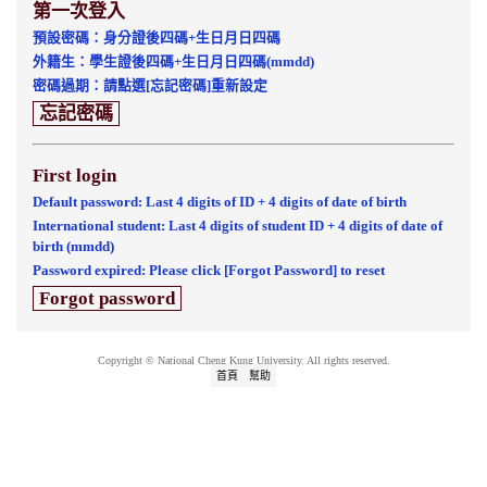
第一次登入
預設密碼：身分證後四碼+生日月日四碼
外籍生：學生證後四碼+生日月日四碼(mmdd)
密碼過期：請點選[忘記密碼]重新設定
忘記密碼
First login
Default password: Last 4 digits of ID + 4 digits of date of birth
International student: Last 4 digits of student ID + 4 digits of date of
birth (mmdd)
Password expired: Please click [Forgot Password] to reset
Forgot password
Copyright © National Cheng Kung University. All rights reserved.
首頁
幫助