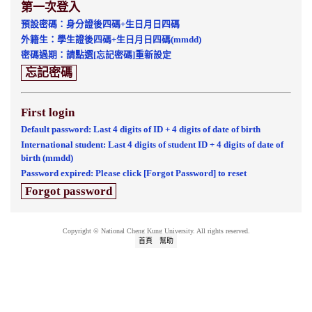
第一次登入
預設密碼：身分證後四碼+生日月日四碼
外籍生：學生證後四碼+生日月日四碼(mmdd)
密碼過期：請點選[忘記密碼]重新設定
忘記密碼
First login
Default password: Last 4 digits of ID + 4 digits of date of birth
International student: Last 4 digits of student ID + 4 digits of date of
birth (mmdd)
Password expired: Please click [Forgot Password] to reset
Forgot password
Copyright © National Cheng Kung University. All rights reserved.
首頁
幫助