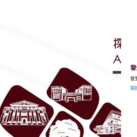
發
發
錯